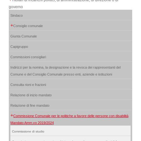
governo
Sindaco
+
Consiglio comunale
Giunta Comunale
Capigruppo
Commissioni consigliari
Indirizzi per la nomina, la designazione e la revoca dei rappresentanti del
Comune e del Consiglio Comunale presso enti, aziende e istituzioni
Consulta rioni e frazioni
Relazione di inizio mandato
Relazione di fine mandato
+
Commissione Comunale per le politiche a favore delle persone con disabilità
Mandato Amm.vo 2019/2024
Commissione di studio