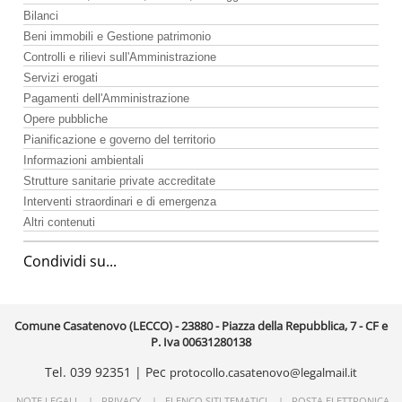
Bilanci
Beni immobili e Gestione patrimonio
Controlli e rilievi sull'Amministrazione
Servizi erogati
Pagamenti dell'Amministrazione
Opere pubbliche
Pianificazione e governo del territorio
Informazioni ambientali
Strutture sanitarie private accreditate
Interventi straordinari e di emergenza
Altri contenuti
Condividi su...
Comune Casatenovo (LECCO) - 23880 - Piazza della Repubblica, 7 - CF e
P. Iva 00631280138
Tel. 039 92351 | Pec
protocollo.casatenovo@legalmail.it
NOTE LEGALI
|
PRIVACY
|
ELENCO SITI TEMATICI
|
POSTA ELETTRONICA